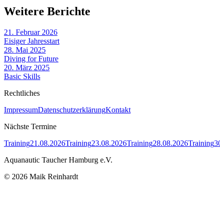
Weitere Berichte
21. Februar 2026
Eisiger Jahresstart
28. Mai 2025
Diving for Future
20. März 2025
Basic Skills
Rechtliches
Impressum
Datenschutzerklärung
Kontakt
Nächste Termine
Training
21.08.2026
Training
23.08.2026
Training
28.08.2026
Training
3
Aquanautic Taucher Hamburg e.V.
©
2026
Maik Reinhardt